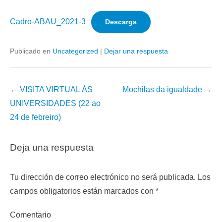
Cadro-ABAU_2021-3
Descarga
Publicado en
Uncategorized
|
Dejar una respuesta
Navegación
←
VISITA VIRTUAL ÁS
Mochilas da igualdade
→
de
UNIVERSIDADES (22 ao
la
24 de febreiro)
entrada
Deja una respuesta
Tu dirección de correo electrónico no será publicada.
Los
campos obligatorios están marcados con
*
Comentario